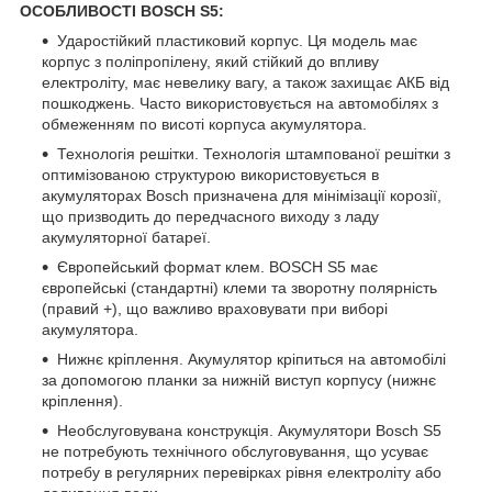
ОСОБЛИВОСТІ BOSCH S5:
Ударостійкий пластиковий корпус. Ця модель має
корпус з поліпропілену, який стійкий до впливу
електроліту, має невелику вагу, а також захищає АКБ від
пошкоджень. Часто використовується на автомобілях з
обмеженням по висоті корпуса акумулятора.
Технологія решітки. Технологія штампованої решітки з
оптимізованою структурою використовується в
акумуляторах Bosch призначена для мінімізації корозії,
що призводить до передчасного виходу з ладу
акумуляторної батареї.
Європейський формат клем. BOSCH S5 має
європейські (стандартні) клеми та зворотну полярність
(правий +), що важливо враховувати при виборі
акумулятора.
Нижнє кріплення. Акумулятор кріпиться на автомобілі
за допомогою планки за нижній виступ корпусу (нижнє
кріплення).
Необслуговувана конструкція. Акумулятори Bosch S5
не потребують технічного обслуговування, що усуває
потребу в регулярних перевірках рівня електроліту або