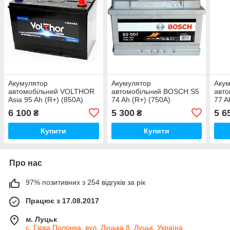
Акумулятор
Акумулятор
Аку
автомобільний VOLTHOR
автомобільний BOSCH S5
авт
Asia 95 Ah (R+) (850A)
74 Ah (R+) (750А)
77 A
6 100
5 300
5 6
₴
₴
Купити
Купити
Про нас
97% позитивних з 254 відгуків за рік
Працює з 17.08.2017
м. Луцьк
с. Гірка Полонка, вул. Луцька 8, Луцьк, Україна