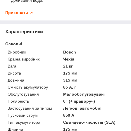
доливання води.
Приховати
Характеристики
Основні
Виробник
Bosch
Країна виробник
Чехія
Вага
21 кг
Висота
175 мм
Довжина
315 мм
Ємність акумулятору
85 А. г
Обслуговування
Малообслуговувані
Полярність
0" (+ праворуч)
Застосування за типом
Легкові автомобілі
Пусковий струм
850 А
Тип акумулятора
Свинцево-кислотні (SLA)
Ширина
175 мм