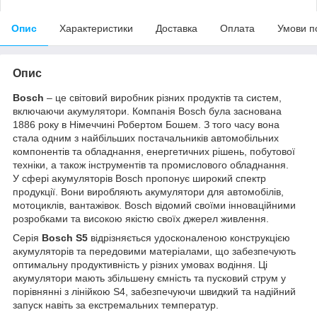
Опис
Характеристики
Доставка
Оплата
Умови п
Опис
Bosch
– це світовий виробник різних продуктів та систем,
включаючи акумулятори. Компанія Bosch була заснована
1886 року в Німеччині Робертом Бошем. З того часу вона
стала одним з найбільших постачальників автомобільних
компонентів та обладнання, енергетичних рішень, побутової
техніки, а також інструментів та промислового обладнання.
У сфері акумуляторів Bosch пропонує широкий спектр
продукції. Вони виробляють акумулятори для автомобілів,
мотоциклів, вантажівок. Bosch відомий своїми інноваційними
розробками та високою якістю своїх джерел живлення.
Серія
Bosch S5
відрізняється удосконаленою конструкцією
акумуляторів та передовими матеріалами, що забезпечують
оптимальну продуктивність у різних умовах водіння. Ці
акумулятори мають збільшену ємність та пусковий струм у
порівнянні з лінійкою S4, забезпечуючи швидкий та надійний
запуск навіть за екстремальних температур.