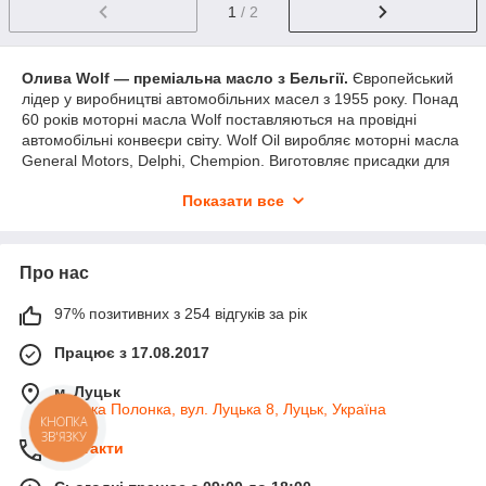
1
/ 2
Олива Wolf — преміальна масло з Бельгії.
Європейський
лідер у виробництві автомобільних масел з 1955 року. Понад
60 років моторні масла Wolf поставляються на провідні
автомобільні конвеєри світу. Wolf Oil виробляє моторні масла
General Motors, Delphi, Chempion. Виготовляє присадки для
Motul. Компанії General Motors, CHEVROLET, Opel,
Показати все
Volkswagen, Honda, Cadillac, Isuzu рекомендують масла
WOLF до застосування у своїх автомобілях. Багато років
Shell, Castrol, Texaco співпрацюють c Wolf Oil у виробництві
масел.
General Motors і Chevrolet рекомендує моторне
Про нас
масло WOLF,
як альтернативу оригінальному маслу GM
Motor Oil
.
Знаючи
позитивні відгуки покупців
97% позитивних з 254 відгуків за рік
моторного масла Wolf,
з великою впевненістю і ми
рекомендуємо дане масло для вашого автомобіля.
Працює з 17.08.2017
м. Луцьк
с. Гірка Полонка, вул. Луцька 8, Луцьк, Україна
КНОПКА
ЗВ'ЯЗКУ
Контакти