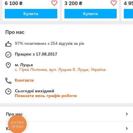
допоміжна L+ круглі клеми
6 100
3 200
4 9
₴
₴
Купити
Купити
Про нас
97% позитивних з 254 відгуків за рік
Працює з 17.08.2017
м. Луцьк
с. Гірка Полонка, вул. Луцька 8, Луцьк, Україна
Контакти
Сьогодні вихідний
Показати весь графік роботи
Про нас
КНОПКА
ЗВ'ЯЗКУ
Контакти