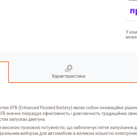
У ком
может
Характеристики
єю EFB (Enhanced Flooded Battery) являє собою інноваційне рішен
 EFB значно покращує ефективність і довговічність традиційних св
стих запусках двигуна.
 високою пусковою потужністю, що забезпечує легке запускання дв
х ідеальним вибором для автомобілів із великою кількістю електро