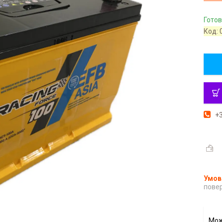
Готов
Код:
+3
повер