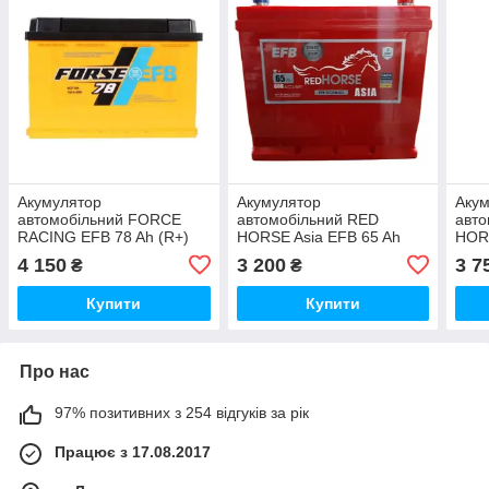
Акумулятор
Акумулятор
Аку
автомобільний FORCE
автомобільний RED
авто
RACING EFB 78 Ah (R+)
HORSE Asia EFB 65 Ah
HORS
(750А)
(R+) (600А)
(R+)
4 150
3 200
3 7
₴
₴
Купити
Купити
Про нас
97% позитивних з 254 відгуків за рік
Працює з 17.08.2017