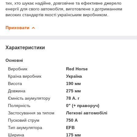
тих, хто шукає надійне, довговічне та ефективне джерело
енергії для свого автомобіля, виготовлене з дотриманням
високих стандартів якості українським виробником.
Приховати
Характеристики
Основні
Виробник
Red Horse
Країна виробник
Україна
Висота
190 мм
Довжина
275 мм
Ємність акумулятору
78 А. г
Полярність
0" (+ праворуч)
Застосування за типом
Легкові автомобілі
Пусковий струм
750 А
Тип акумулятора
EFB
Ширина
175 мм