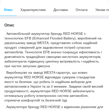
Опис
Характеристики
Доставка
Оплата
Умови п
Опис
Автомобільний акумулятор бренду RED HORSE з
технологією EFB (Enhanced Flooded Battery), вироблений на
українському заводі WESTA, представляє собою надійний
продукт, створений для задоволення потреб сучасних
автомобілів. Технологія EFB значно покращує ефективність і
довговічність традиційних свинцево-кислотних акумуляторів,
забезпечуючи підвищену циклічну витривалість і надійність
при частих запусках двигуна.
Виробництво на заводі WESTA гарантує, що кожен
акумулятор RED HORSE відповідає суворим стандартам
якості та безпеки, що робить їх надійним вибором для
автовласників в Україні та за її межами. Завдяки своїй високій
продуктивності, акумулятори RED HORSE забезпечують
оптимальну роботу електронних систем автомобіля,
сприяючи комфортній та безпечній їзді.
Акумулятори бренду RED HORSE є відмінним рішенням для