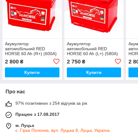
Акумулятор
Акумулятор
Аку
автомобільний RED
автомобільний RED
авто
HORSE 60 Ah (R+) (600А)
HORSE 60 Ah (L+) (580А)
HORS
PREMIUM
2 800
2 750
2 8
₴
₴
Купити
Купити
Про нас
97% позитивних з 254 відгуків за рік
Працює з 17.08.2017
м. Луцьк
с. Гірка Полонка, вул. Луцька 8, Луцьк, Україна