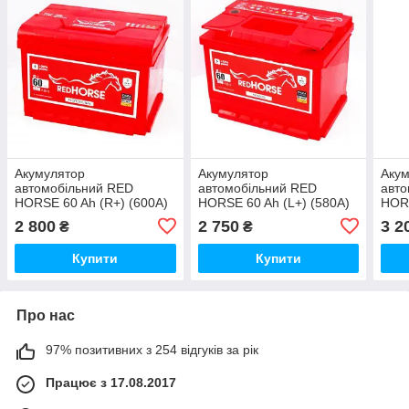
Акумулятор
Акумулятор
Аку
автомобільний RED
автомобільний RED
авто
HORSE 60 Ah (R+) (600А)
HORSE 60 Ah (L+) (580А)
HORS
PREMIUM
2 800
2 750
3 2
₴
₴
Купити
Купити
Про нас
97% позитивних з 254 відгуків за рік
Працює з 17.08.2017