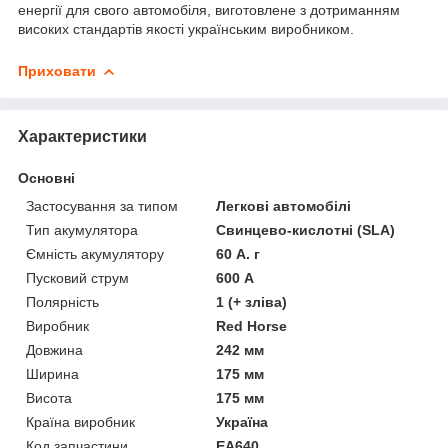
енергії для свого автомобіля, виготовлене з дотриманням
високих стандартів якості українським виробником.
Приховати
Характеристики
Основні
Застосування за типом
Легкові автомобілі
Тип акумулятора
Свинцево-кислотні (SLA)
Ємність акумулятору
60 А. г
Пусковий струм
600 А
Полярність
1 (+ зліва)
Виробник
Red Horse
Довжина
242 мм
Ширина
175 мм
Висота
175 мм
Країна виробник
Україна
Код запчастини
EA640