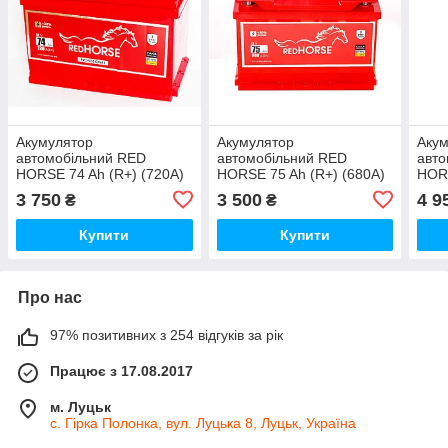
Акумулятор
Акумулятор
Аку
автомобільний RED
автомобільний RED
авто
HORSE 74 Ah (R+) (720А)
HORSE 75 Ah (R+) (680А)
HORS
PREMIUM
3 750
3 500
4 9
₴
₴
Купити
Купити
Про нас
97% позитивних з 254 відгуків за рік
Працює з 17.08.2017
м. Луцьк
с. Гірка Полонка, вул. Луцька 8, Луцьк, Україна