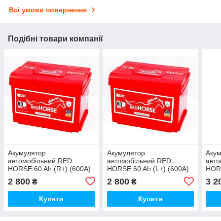
Всі умови повернення
Подібні товари компанії
Акумулятор
Акумулятор
Аку
автомобільний RED
автомобільний RED
авто
HORSE 60 Ah (R+) (600А)
HORSE 60 Ah (L+) (600А)
HORS
2 800
2 800
3 2
₴
₴
Купити
Купити