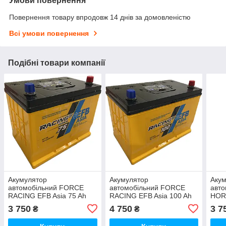
Умови повернення
Повернення товару впродовж 14 днів за домовленістю
Всі умови повернення
Подібні товари компанії
Акумулятор
Акумулятор
Аку
автомобільний FORCE
автомобільний FORCE
авто
RACING EFB Asia 75 Ah
RACING EFB Asia 100 Ah
HORS
(R+) (700А)
(R+) (850А)
(R+)
3 750
4 750
3 7
₴
₴