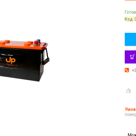
Готов
Код:
+3
повер