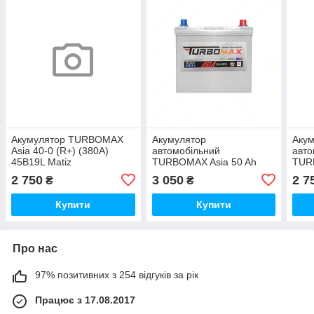
Акумулятор TURBOMAX
Акумулятор
Аку
Asia 40-0 (R+) (380A)
автомобільний
авто
45B19L Matiz
TURBOMAX Asia 50 Ah
TUR
(R+) (460A) 55B24L Honda
(L+)
2 750
3 050
2 7
₴
₴
Купити
Купити
Про нас
97% позитивних з 254 відгуків за рік
Працює з 17.08.2017