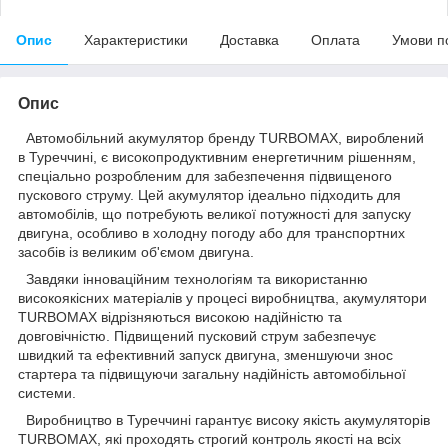
Опис
Характеристики
Доставка
Оплата
Умови п
Опис
Автомобільний акумулятор бренду TURBOMAX, вироблений
в Туреччині, є високопродуктивним енергетичним рішенням,
спеціально розробленим для забезпечення підвищеного
пускового струму. Цей акумулятор ідеально підходить для
автомобілів, що потребують великої потужності для запуску
двигуна, особливо в холодну погоду або для транспортних
засобів із великим об'ємом двигуна.
Завдяки інноваційним технологіям та використанню
високоякісних матеріалів у процесі виробництва, акумулятори
TURBOMAX відрізняються високою надійністю та
довговічністю. Підвищений пусковий струм забезпечує
швидкий та ефективний запуск двигуна, зменшуючи знос
стартера та підвищуючи загальну надійність автомобільної
системи.
Виробництво в Туреччині гарантує високу якість акумуляторів
TURBOMAX, які проходять строгий контроль якості на всіх