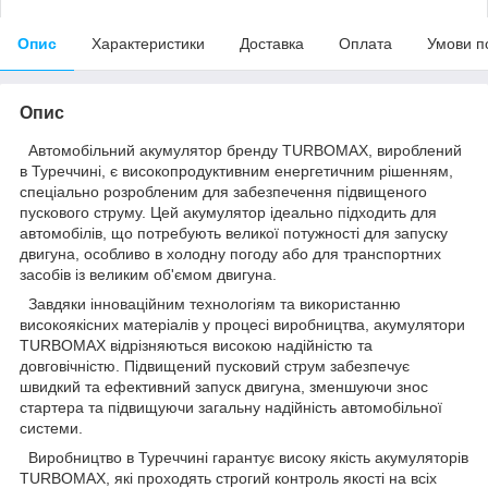
Опис
Характеристики
Доставка
Оплата
Умови п
Опис
Автомобільний акумулятор бренду TURBOMAX, вироблений
в Туреччині, є високопродуктивним енергетичним рішенням,
спеціально розробленим для забезпечення підвищеного
пускового струму. Цей акумулятор ідеально підходить для
автомобілів, що потребують великої потужності для запуску
двигуна, особливо в холодну погоду або для транспортних
засобів із великим об'ємом двигуна.
Завдяки інноваційним технологіям та використанню
високоякісних матеріалів у процесі виробництва, акумулятори
TURBOMAX відрізняються високою надійністю та
довговічністю. Підвищений пусковий струм забезпечує
швидкий та ефективний запуск двигуна, зменшуючи знос
стартера та підвищуючи загальну надійність автомобільної
системи.
Виробництво в Туреччині гарантує високу якість акумуляторів
TURBOMAX, які проходять строгий контроль якості на всіх