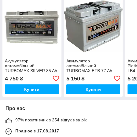
Акумулятор
Акумулятор
Аку
автомобільний
автомобільний
Plat
TURBOMAX SILVER 85 Ah
TURBOMAX EFB 77 Ah
LB4
(R+) (820A) L3
(R+) (900A) L3
4 750
5 150
5 2
₴
₴
Купити
Купити
Про нас
97% позитивних з 254 відгуків за рік
Працює з 17.08.2017