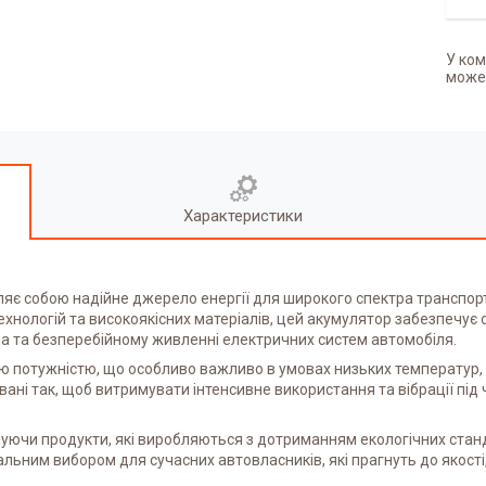
У ком
может
Характеристики
 собою надійне джерело енергії для широкого спектра транспортни
хнологій та високоякісних матеріалів, цей акумулятор забезпечує 
на та безперебійному живленні електричних систем автомобіля.
потужністю, що особливо важливо в умовах низьких температур, та
вані так, щоб витримувати інтенсивне використання та вібрації під 
нуючи продукти, які виробляються з дотриманням екологічних стан
ьним вибором для сучасних автовласників, які прагнуть до якості,