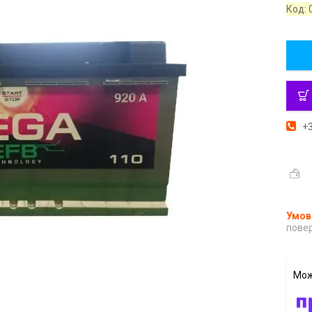
Код:
+3
повер