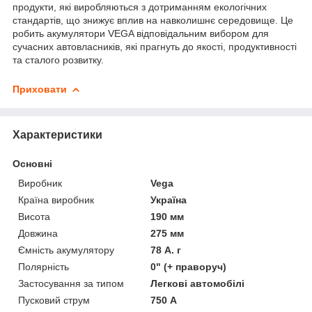
продукти, які виробляються з дотриманням екологічних
стандартів, що знижує вплив на навколишнє середовище. Це
робить акумулятори VEGA відповідальним вибором для
сучасних автовласників, які прагнуть до якості, продуктивності
та сталого розвитку.
Приховати
Характеристики
Основні
Виробник
Vega
Країна виробник
Україна
Висота
190 мм
Довжина
275 мм
Ємність акумулятору
78 А. г
Полярність
0" (+ праворуч)
Застосування за типом
Легкові автомобілі
Пусковий струм
750 А