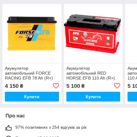
Акумулятор
Акумулятор
Аку
автомобільний FORCE
автомобільний RED
авто
RACING EFB 78 Ah (R+)
HORSE EFB 110 Ah (R+)
110 
(750А)
(920A)
4 150
5 100
5 1
₴
₴
Купити
Купити
Про нас
97% позитивних з 254 відгуків за рік