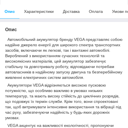
Опис
Характеристики
Доставка
Оплата
Умови п
Опис
Автомобільний акумулятор бренду VEGA представляє собою
надійне джерело енергії для широкого спектра транспортних
засобів, включаючи як легкові, так і вантажні автомобілі.
Вироблений з використанням сучасних технологій та
високоякісних матеріалів, цей акумулятор забезпечує
стабільну та довготривалу роботу, відповідаючи потребам
автовласників в надійному запуску двигуна та безперебійному
живленні електричних систем автомобіля.
Акумулятори VEGA відрізняються високою пусковою
потужністю, що особливо важливо в умовах низьких
температур, та мають високу стійкість до циклічних розрядів,
що подовжує їх термін служби. Крім того, вони спроектовані
так, щоб витримувати інтенсивне використання та вібрації під
час руху, забезпечуючи надійність у будь-яких дорожніх
умовах.
VEGA акцентує на важливості екологічності, пропонуючи