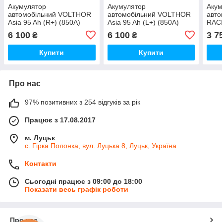
Акумулятор
Акумулятор
Аку
автомобільний VOLTHOR
автомобільний VOLTHOR
авт
Asia 95 Ah (R+) (850A)
Asia 95 Ah (L+) (850A)
RACI
(R+)
6 100
6 100
3 7
₴
₴
Купити
Купити
Про нас
97% позитивних з 254 відгуків за рік
Працює з 17.08.2017
м. Луцьк
с. Гірка Полонка, вул. Луцька 8, Луцьк, Україна
Контакти
Сьогодні працює з 09:00 до 18:00
Показати весь графік роботи
Про нас