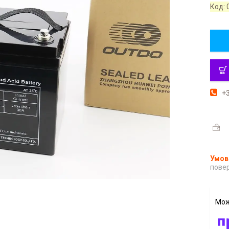
Код:
+3
повер