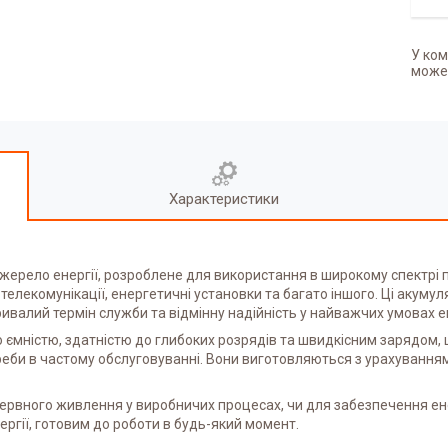
У ком
может
Характеристики
жерело енергії, розроблене для використання в широкому спектрі
телекомунікації, енергетичні установки та багато іншого. Ці аку
ривалий термін служби та відмінну надійність у найважчих умовах е
ємністю, здатністю до глибоких розрядів та швидкісним зарядом, 
реби в частому обслуговуванні. Вони виготовляються з урахування
езервного живлення у виробничих процесах, чи для забезпечення е
гії, готовим до роботи в будь-який момент.