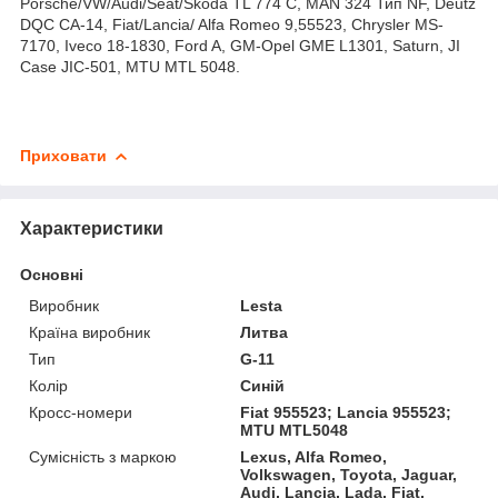
Porsche/VW/Audi/Seat/Skoda TL 774 C, MAN 324 Тип NF, Deutz
DQC CA-14, Fiat/Lancia/ Alfa Romeo 9,55523, Chrysler MS-
7170, Iveco 18-1830, Ford A, GM-Opel GME L1301, Saturn, JI
Case JIC-501, MTU MTL 5048.
Приховати
Характеристики
Основні
Виробник
Lesta
Країна виробник
Литва
Тип
G-11
Колір
Синій
Кросс-номери
Fiat 955523; Lancia 955523;
MTU MTL5048
Сумісність з маркою
Lexus, Alfa Romeo,
Volkswagen, Toyota, Jaguar,
Audi, Lancia, Lada, Fiat,