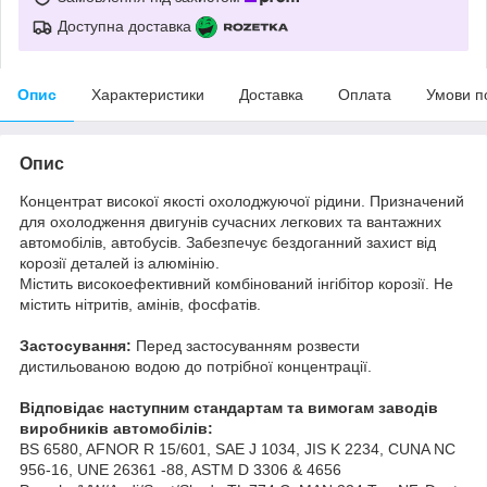
Доступна доставка
Опис
Характеристики
Доставка
Оплата
Умови п
Опис
Концентрат високої якості охолоджуючої рідини. Призначений
для охолодження двигунів сучасних легкових та вантажних
автомобілів, автобусів. Забезпечує бездоганний захист від
корозії деталей із алюмінію.
Містить високоефективний комбінований інгібітор корозії. Не
містить нітритів, амінів, фосфатів.
Застосування:
Перед застосуванням розвести
дистильованою водою до потрібної концентрації.
Відповідає наступним стандартам та вимогам заводів
виробників автомобілів:
BS 6580, AFNOR R 15/601, SAE J 1034, JIS K 2234, CUNA NC
956-16, UNE 26361 -88, ASTM D 3306 & 4656