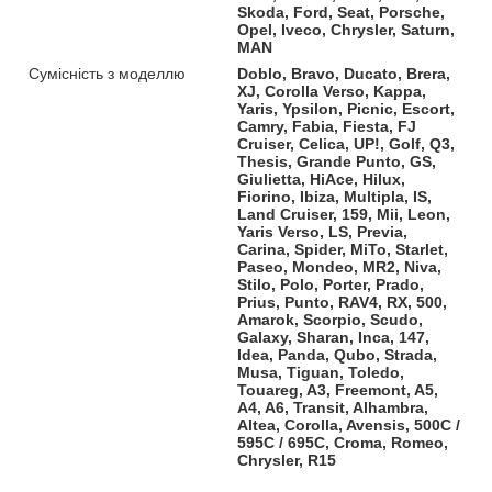
Skoda, Ford, Seat, Porsche,
Opel, Iveco, Chrysler, Saturn,
MAN
Сумісність з моделлю
Doblo, Bravo, Ducato, Brera,
XJ, Corolla Verso, Kappa,
Yaris, Ypsilon, Picnic, Escort,
Camry, Fabia, Fiesta, FJ
Cruiser, Celica, UP!, Golf, Q3,
Thesis, Grande Punto, GS,
Giulietta, HiAce, Hilux,
Fiorino, Ibiza, Multipla, IS,
Land Cruiser, 159, Mii, Leon,
Yaris Verso, LS, Previa,
Carina, Spider, MiTo, Starlet,
Paseo, Mondeo, MR2, Niva,
Stilo, Polo, Porter, Prado,
Prius, Punto, RAV4, RX, 500,
Amarok, Scorpio, Scudo,
Galaxy, Sharan, Inca, 147,
Idea, Panda, Qubo, Strada,
Musa, Tiguan, Toledo,
Touareg, A3, Freemont, A5,
A4, A6, Transit, Alhambra,
Altea, Corolla, Avensis, 500C /
595C / 695C, Croma, Romeo,
Chrysler, R15