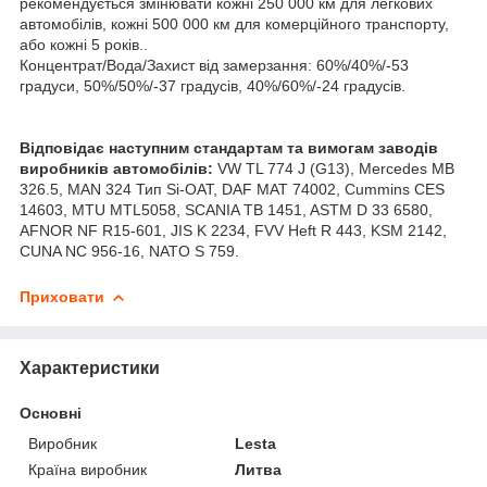
рекомендується змінювати кожні 250 000 км для легкових
автомобілів, кожні 500 000 км для комерційного транспорту,
або кожні 5 років..
Концентрат/Вода/Захист від замерзання: 60%/40%/-53
градуси, 50%/50%/-37 градусів, 40%/60%/-24 градусів.
Відповідає наступним стандартам та вимогам заводів
виробників автомобілів:
VW TL 774 J (G13), Mercedes MB
326.5, MAN 324 Тип Si-OAT, DAF MAT 74002, Cummins CES
14603, MTU MTL5058, SCANIA TB 1451, ASTM D 33 6580,
AFNOR NF R15-601, JIS K 2234, FVV Heft R 443, KSM 2142,
CUNA NC 956-16, NATO S 759.
Приховати
Характеристики
Основні
Виробник
Lesta
Країна виробник
Литва