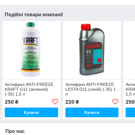
Подібні товари компанії
Антифриз ANTI-FREEZE
Антифриз ANTI-FREEZE
Ант
KRAFT G11 (зелений)
LESTA G11 (синій) (-35) 1
KRAF
(-35) 1,5 л
л
1,5 
250
220
250
₴
₴
Купити
Купити
Про нас