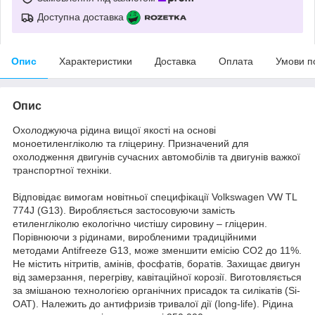
Доступна доставка
Опис
Характеристики
Доставка
Оплата
Умови п
Опис
Охолоджуюча рідина вищої якості на основі
моноетиленгліколю та гліцерину. Призначений для
охолодження двигунів сучасних автомобілів та двигунів важкої
транспортної техніки.
Відповідає вимогам новітньої специфікації Volkswagen VW TL
774J (G13). Виробляється застосовуючи замість
етиленгліколю екологічно чистішу сировину – гліцерин.
Порівнюючи з рідинами, виробленими традиційними
методами Antifreeze G13, може зменшити емісію CO2 до 11%.
Не містить нітритів, амінів, фосфатів, боратів. Захищає двигун
від замерзання, перегріву, кавітаційної корозії. Виготовляється
за змішаною технологією органічних присадок та силікатів (Si-
OAT). Належить до антифризів тривалої дії (long-life). Рідина