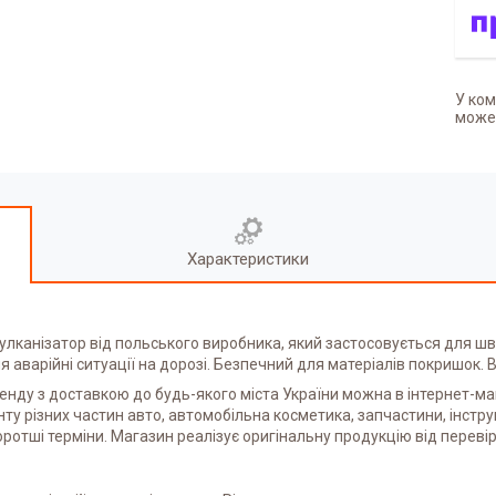
У ком
может
Характеристики
 вулканізатор від польського виробника, який застосовується для 
аварійні ситуації на дорозі. Безпечний для матеріалів покришок. В
ренду з доставкою до будь-якого міста України можна в інтернет-м
нту різних частин авто, автомобільна косметика, запчастини, інстр
оротші терміни. Магазин реалізує оригінальну продукцію від переві