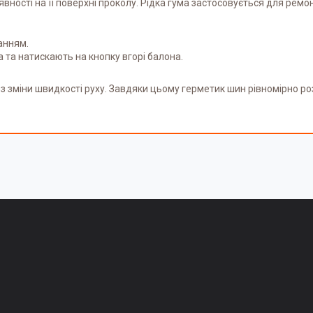
вності на її поверхні проколу. Рідка гума застосовується для ремон
анням.
та натискають на кнопку вгорі балона.
 без зміни швидкості руху. Завдяки цьому герметик шин рівномірно р