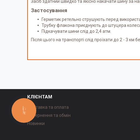
Засіб здатний швидко та якісно накачати шину за ная
Застосування
Герметик ретельно струшують перед використ
Трубку флакона приєднують до штуцера колеса 
Підкачувати шини слід до 2,4 атм.
Після цього на транспорті слід проїхати до 2 - 3 км
КЛІЄНТАМ
Доставка та оплата
КНОПКА
ЗВ'ЯЗКУ
Повернення та обмін
Новинки