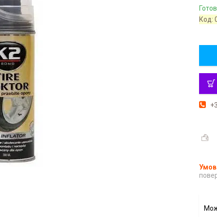
Готов
Код:
+3
повер