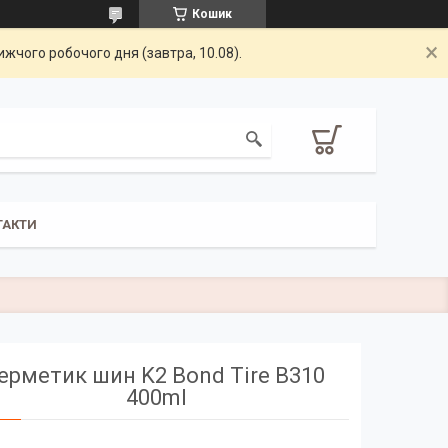
Кошик
жчого робочого дня (завтра, 10.08).
ТАКТИ
ерметик шин K2 Bond Tire B310
400ml