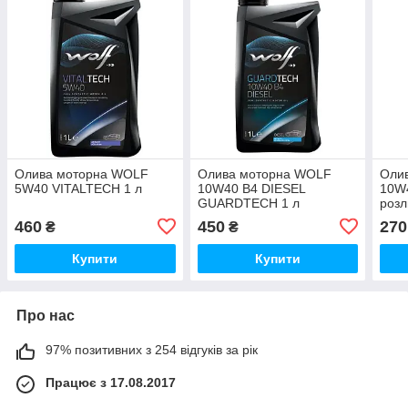
Олива моторна WOLF
Олива моторна WOLF
Оли
5W40 VITALTECH 1 л
10W40 B4 DIESEL
10W4
GUARDTECH 1 л
розл
460
450
270
₴
₴
Купити
Купити
Про нас
97% позитивних з 254 відгуків за рік
Працює з 17.08.2017