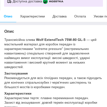
Доступна доставка
Опис
Характеристики
Доставка
Оплата
Умови п
Опис
Трансмісійна олива
Wolf ExtendTech 75W-80 GL-5
— цей
мастильний матеріал для коробок передач із
характеристиками "extreme pressure" (екстремальних
навантажень) спеціально створений для задоволення
найвищих вимог експлуатації: високі швидкості, ударні
навантаження і високий крутний момент за низьких
швидкостей.
Застосування
Рекомендується для всіх гіпоїдних передач, а також підходить
для конічних спіральнозубих і черв'ячних шестерень та
більшості мостів із коробками передач.
Характеристики
Характеристики тертя: плавне перемикання передач.
Захист від зношування: довгий термін експлуатації коробки
передач.