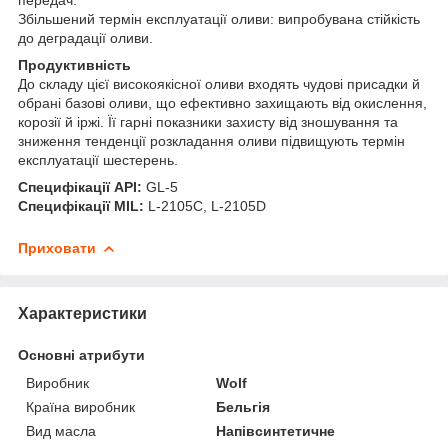
Збільшений термін експлуатації оливи: випробувана стійкість
до деградації оливи.
Продуктивність
До складу цієї високоякісної оливи входять чудові присадки й
обрані базові оливи, що ефективно захищають від окислення,
корозії й іржі. Її гарні показники захисту від зношування та
зниження тенденції розкладання оливи підвищують термін
експлуатації шестерень.
Специфікації API:
GL-5
Специфікації MIL:
L-2105C, L-2105D
Приховати
Характеристики
Основні атрибути
Виробник
Wolf
Країна виробник
Бельгія
Вид масла
Напівсинтетичне