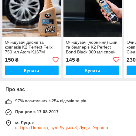
Очищувач дисків та
Очищувач (чорніння) шин
Очищ
ковпаків K2 Perfect Felix
та бамперів K2 Perfect
ковп
750 мл Atom K167M
Bond Black 300 мл спрей
Clea
K150
150
145
230
₴
₴
Купити
Купити
Про нас
97% позитивних з 254 відгуків за рік
Працює з 17.08.2017
м. Луцьк
с. Гірка Полонка, вул. Луцька 8, Луцьк, Україна