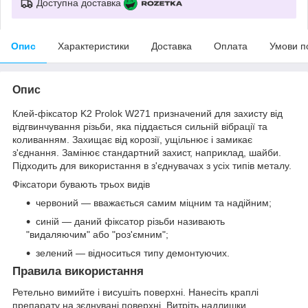
Доступна доставка
Опис
Характеристики
Доставка
Оплата
Умови п
Опис
Клей-фіксатор K2 Prolok W271 призначений для захисту від
відгвинчування різьби, яка піддається сильній вібрації та
коливанням. Захищає від корозії, ущільнює і замикає
з'єднання. Замінює стандартний захист, наприклад, шайби.
Підходить для використання в з'єднувачах з усіх типів металу.
Фіксатори бувають трьох видів
червоний — вважається самим міцним та надійним;
синій — даний фіксатор різьби називають
"видаляючим" або "роз'ємним";
зелений — відноситься типу демонтуючих.
Правила використання
Ретельно вимийте і висушіть поверхні. Нанесіть краплі
препарату на зєднувані поверхні. Витріть надлишки