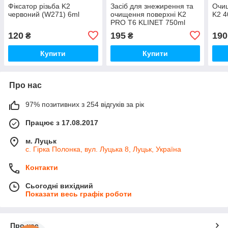
Фіксатор різьба K2
Засіб для знежирення та
Очи
червоний (W271) 6ml
очищення поверхні K2
K2 4
PRO T6 KLINET 750ml
L761
120
195
190
₴
₴
Купити
Купити
Про нас
97% позитивних з 254 відгуків за рік
Працює з 17.08.2017
м. Луцьк
с. Гірка Полонка, вул. Луцька 8, Луцьк, Україна
Контакти
Сьогодні вихідний
Показати весь графік роботи
Про нас