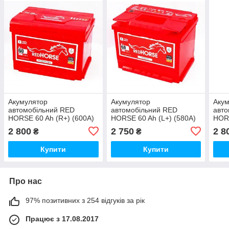
Акумулятор
Акумулятор
Аку
автомобільний RED
автомобільний RED
авто
HORSE 60 Ah (R+) (600А)
HORSE 60 Ah (L+) (580А)
HORS
PREMIUM
2 800
2 750
2 8
₴
₴
Купити
Купити
Про нас
97% позитивних з 254 відгуків за рік
Працює з 17.08.2017