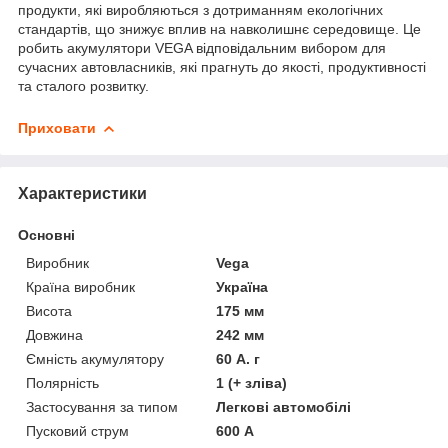
продукти, які виробляються з дотриманням екологічних
стандартів, що знижує вплив на навколишнє середовище. Це
робить акумулятори VEGA відповідальним вибором для
сучасних автовласників, які прагнуть до якості, продуктивності
та сталого розвитку.
Приховати
Характеристики
Основні
Виробник
Vega
Країна виробник
Україна
Висота
175 мм
Довжина
242 мм
Ємність акумулятору
60 А. г
Полярність
1 (+ зліва)
Застосування за типом
Легкові автомобілі
Пусковий струм
600 А