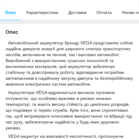
Опис
Характеристики
Доставка
Оплата
Умови п
Опис
Автомобільний акумулятор бренду VEGA представляє собою
надійне джерело енергії для широкого спектра транспортних
засобів, включаючи як легкові, так і вантажні автомобілі.
Вироблений з використанням сучасних технологій та
високоякісних матеріалів, цей акумулятор забезпечує
стабільну та довготривалу роботу, відповідаючи потребам
автовласників в надійному запуску двигуна та безперебійному
живленні електричних систем автомобіля.
Акумулятори VEGA відрізняються високою пусковою
потужністю, що особливо важливо в умовах низьких
температур, та мають високу стійкість до циклічних розрядів,
що подовжує їх термін служби. Крім того, вони спроектовані
так, щоб витримувати інтенсивне використання та вібрації під
час руху, забезпечуючи надійність у будь-яких дорожніх
умовах.
VEGA акцентує на важливості екологічності, пропонуючи