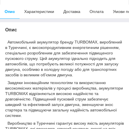
Опис
Характеристики
Доставка
Оплата
Умови п
Опис
Автомобільний акумулятор бренду TURBOMAX, вироблений
в Туреччині, є високопродуктивним енергетичним рішенням,
спеціально розробленим для забезпечення підвищеного
пускового струму. Цей акумулятор ідеально підходить для
автомобілів, що потребують великої потужності для запуску
двигуна, особливо в холодну погоду або для транспортних
засобів із великим об'ємом двигуна.
Завдяки інноваційним технологіям та використанню
високоякісних матеріалів у процесі виробництва, акумулятори
TURBOMAX відрізняються високою надійністю та
довговічністю. Підвищений пусковий струм забезпечує
швидкий та ефективний запуск двигуна, зменшуючи знос
стартера та підвищуючи загальну надійність автомобільної
системи.
Виробництво в Туреччині гарантує високу якість акумуляторів
TURBOMAX, які проходять строгий контроль якості на всіх