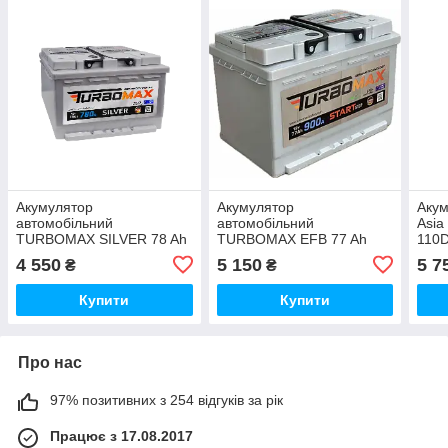
Акумулятор
Акумулятор
Аку
автомобільний
автомобільний
Asia
TURBOMAX SILVER 78 Ah
TURBOMAX EFB 77 Ah
110
(R+) (780A) LB3
(R+) (900A) L3
4 550
5 150
5 7
₴
₴
Купити
Купити
Про нас
97% позитивних з 254 відгуків за рік
Працює з 17.08.2017