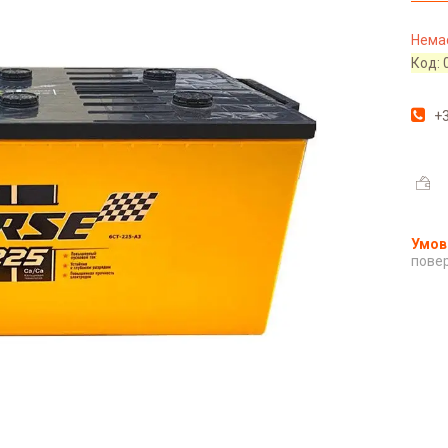
Немає
Код:
+3
повер