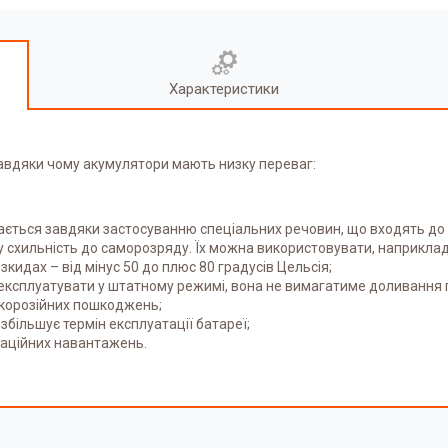
Характеристики
завдяки чому акумулятори мають низку переваг:
гається завдяки застосуванню спеціальних речовин, що входять до 
схильність до саморозряду. Їх можна використовувати, наприклад
идах – від мінус 50 до плюс 80 градусів Цельсія;
експлуатувати у штатному режимі, вона не вимагатиме доливання п
о корозійних пошкоджень;
більшує термін експлуатації батареї;
раційних навантажень.