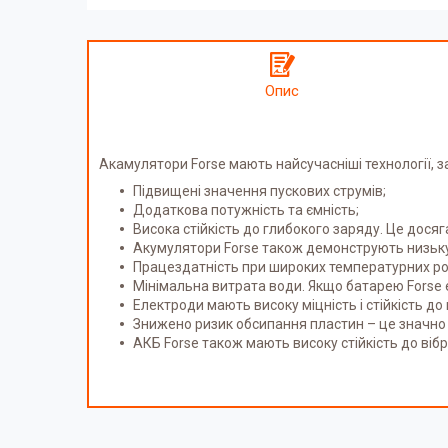
Опис
Акамулятори Forse мають найсучасніші технології, 
Підвищені значення пускових струмів;
Додаткова потужність та ємність;
Висока стійкість до глибокого заряду. Це дося
Акумулятори Forse також демонструють низьку 
Працездатність при широких температурних розк
Мінімальна витрата води. Якщо батарею Forse 
Електроди мають високу міцність і стійкість д
Знижено ризик обсипання пластин – це значно з
АКБ Forse також мають високу стійкість до віб