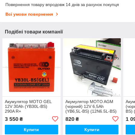
Повернення товару впродовж 14 днів за рахунок покупця
Всі умови повернення
Подібні товари компанії
Акумулятор MOTO GEL
Акумулятор MOTO AGM
Аку
12V 30Ah (YB30L-BS)
(чорний) 12V 6,5Ah
(чор
290A R+
(YB6,5L-BS) (12N6.5L-BS)
BS) 
MF 140A
3 550
820
1 0
₴
₴
Купити
Купити