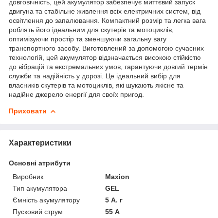
довговічність, цей акумулятор забезпечує миттєвий запуск
двигуна та стабільне живлення всіх електричних систем, від
освітлення до запалювання. Компактний розмір та легка вага
роблять його ідеальним для скутерів та мотоциклів,
оптимізуючи простір та зменшуючи загальну вагу
транспортного засобу. Виготовлений за допомогою сучасних
технологій, цей акумулятор відзначається високою стійкістю
до вібрацій та екстремальних умов, гарантуючи довгий термін
служби та надійність у дорозі. Це ідеальний вибір для
власників скутерів та мотоциклів, які шукають якісне та
надійне джерело енергії для своїх пригод.
Приховати
Характеристики
Основні атрибути
Виробник
Maxion
Тип акумулятора
GEL
Ємність акумулятору
5 А. г
Пусковий струм
55 А