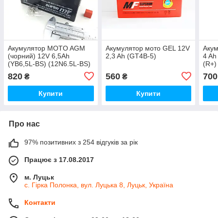
Акумулятор MOTO AGM
Акумулятор мото GEL 12V
Акум
(чорний) 12V 6,5Ah
2,3 Ah (GT4B-5)
4 Ah
(YB6,5L-BS) (12N6.5L-BS)
(R+)
MF 140A
820
560
700
₴
₴
Купити
Купити
Про нас
97% позитивних з 254 відгуків за рік
Працює з 17.08.2017
м. Луцьк
с. Гірка Полонка, вул. Луцька 8, Луцьк, Україна
Контакти