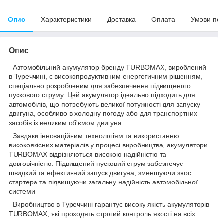
Опис
Характеристики
Доставка
Оплата
Умови п
Опис
Автомобільний акумулятор бренду TURBOMAX, вироблений
в Туреччині, є високопродуктивним енергетичним рішенням,
спеціально розробленим для забезпечення підвищеного
пускового струму. Цей акумулятор ідеально підходить для
автомобілів, що потребують великої потужності для запуску
двигуна, особливо в холодну погоду або для транспортних
засобів із великим об'ємом двигуна.
Завдяки інноваційним технологіям та використанню
високоякісних матеріалів у процесі виробництва, акумулятори
TURBOMAX відрізняються високою надійністю та
довговічністю. Підвищений пусковий струм забезпечує
швидкий та ефективний запуск двигуна, зменшуючи знос
стартера та підвищуючи загальну надійність автомобільної
системи.
Виробництво в Туреччині гарантує високу якість акумуляторів
TURBOMAX, які проходять строгий контроль якості на всіх