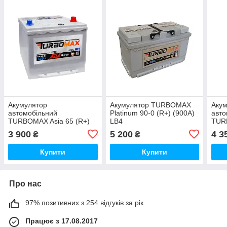
Акумулятор
Акумулятор TURBOMAX
Аку
автомобільний
Platinum 90-0 (R+) (900A)
авто
TURBOMAX Asia 65 (R+)
LB4
TUR
(630A) 75D23L
(R+)
3 900
5 200
4 3
₴
₴
Купити
Купити
Про нас
97% позитивних з 254 відгуків за рік
Працює з 17.08.2017