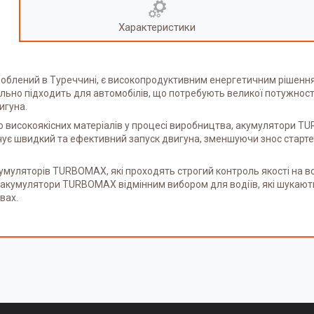
Характеристики
блений в Туреччині, є високопродуктивним енергетичним рішення
льно підходить для автомобілів, що потребують великої потужності
игуна.
 високоякісних матеріалів у процесі виробництва, акумулятори T
чує швидкий та ефективний запуск двигуна, зменшуючи знос старте
муляторів TURBOMAX, які проходять строгий контроль якості на всі
ь акумулятори TURBOMAX відмінним вибором для водіїв, які шукаю
вах.