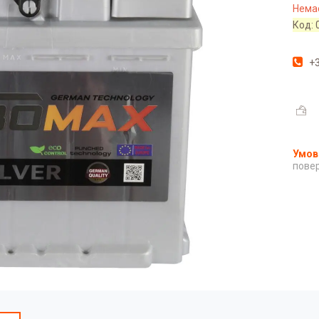
Немає
Код:
+3
повер