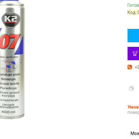
Готов
Код:
+3
повер