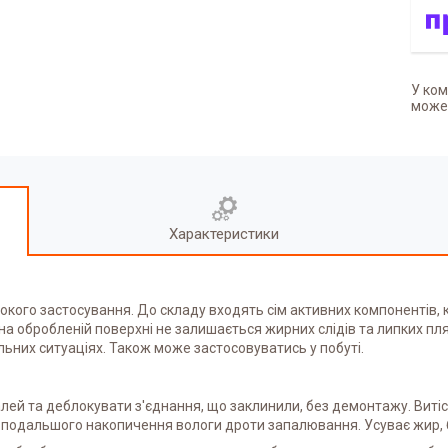
У ком
может
Характеристики
кого застосування. До складу входять сім активних компонентів, 
на обробленій поверхні не залишається жирних слідів та липких пл
льних ситуаціях. Також може застосовуватись у побуті.
лей та деблокувати з'єднання, що заклинили, без демонтажу. Витіс
 подальшого накопичення вологи дроти запалювання. Усуває жир, б