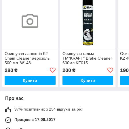
Очищувач ланцюгів K2
Очищувач гальм
Очи
Chain Cleaner аерозоль
ТМ"KRAFT" Brake Cleaner
K2 4
500 мл. W148
600мл KF015
280
200
190
₴
₴
Купити
Купити
Про нас
97% позитивних з 254 відгуків за рік
Працює з 17.08.2017