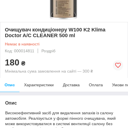
Очищувач кондиціонеру W100 K2 Klima
Doctor A/C CLEANER 500 ml
Немає в наявності
Код: 000014811
Роздріб
180
₴
Мінімальна сума замовлення на сайті — 300 ₴
Опис
Характеристики
Доставка
Оплата
Умови п
Опис
Високоефективний засіб для видалення запахів із салону
автомобіля. Реалізується у формі пінного очищувача, який
може використовуватися в системі вентиляції салону без