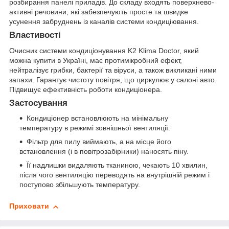
розбирання панелі приладів. До складу входять поверхнево-
активні речовини, які забезпечують просте та швидке
усунення забруднень із каналів системи кондиціювання.
Властивості
Очисник системи кондиціонування K2 Klima Doctor, який
можна купити в Україні, має протимікробний ефект,
нейтралізує грибки, бактерії та віруси, а також викликані ними
запахи. Гарантує чистоту повітря, що циркулює у салоні авто.
Підвищує ефективність роботи кондиціонера.
Застосування
Кондиціонер встановлюють на мінімальну
температуру в режимі зовнішньої вентиляції.
Фільтр для пилу виймають, а на місце його
встановлення (і в повітрозабірники) наносять піну.
Її надлишки видаляють тканиною, чекають 10 хвилин,
після чого вентиляцію переводять на внутрішній режим і
поступово збільшують температуру.
Приховати