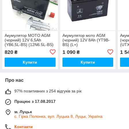
Акумулятор MOTO AGM
Акумулятор мото AGM
Аку
(чорний) 12V 6,5Ah
(чорний) 12V 8Ah (YT9B-
(чор
(YB6,5L-BS) (12N6.5L-BS)
BS) (L+)
(UTX
MF 140A
820
1 090
1 5
₴
₴
Купити
Купити
Про нас
97% позитивних з 254 відгуків за рік
Працює з 17.08.2017
м. Луцьк
с. Гірка Полонка, вул. Луцька 8, Луцьк, Україна
Контакти