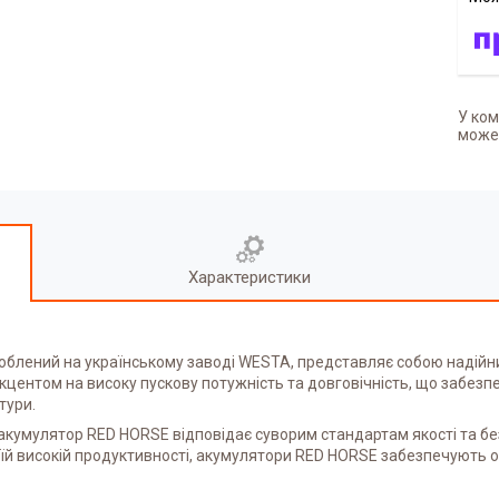
У ком
может
Характеристики
блений на українському заводі WESTA, представляє собою надійн
акцентом на високу пускову потужність та довговічність, що забезп
тури.
кумулятор RED HORSE відповідає суворим стандартам якості та бе
своїй високій продуктивності, акумулятори RED HORSE забезпечують