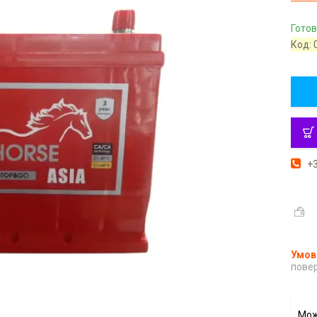
Готов
Код:
+3
повер