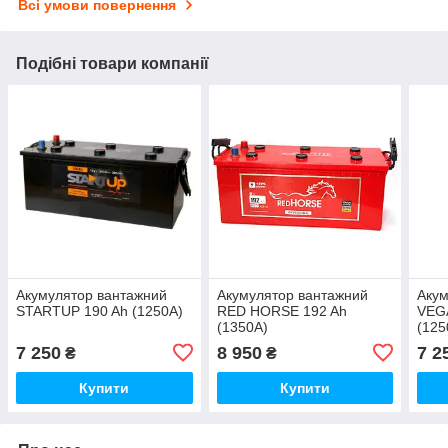
Всі умови повернення
Подібні товари компанії
Акумулятор вантажний
Акумулятор вантажний
Акум
STARTUP 190 Ah (1250А)
RED HORSE 192 Ah
VEG
(1350А)
(125
7 250
8 950
7 2
₴
₴
Купити
Купити