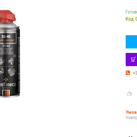
Готов
Код:
+3
повер