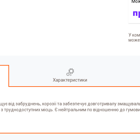
У ком
может
Характеристики
ує від забруднень, корозії та забезпечує довготривалу змащуваль
ду з труднодоступних місць. Є нейтральним по відношенню до гумо