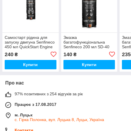
Самостарт рідина для
Змазка
Змаз
запуску двигуна Senfineco
багатофункціональна
бага
450 мл QuickStart Engine
Senfineco 200 мл SD-40
Senf
starting fluid 9978S
Multi lubricant 9939S
Mult
240
140
235
₴
₴
Купити
Купити
Про нас
97% позитивних з 254 відгуків за рік
Працює з 17.08.2017
м. Луцьк
с. Гірка Полонка, вул. Луцька 8, Луцьк, Україна
Контакти