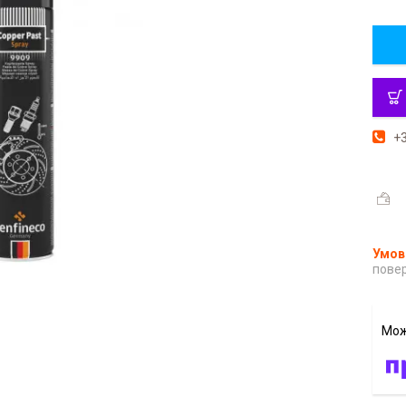
+3
повер