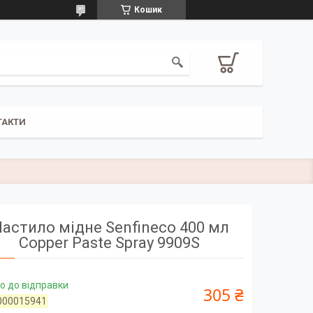
Кошик
ТАКТИ
астило мідне Senfineco 400 мл
Copper Paste Spray 9909S
о до відправки
305 ₴
000015941