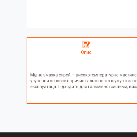
Опис
Мідна змазка спрей — високотемпературне мастило 
усунення основних причин гальмівного шуму та запоб
експлуатації. Підходить для гальмівної системи, вихло