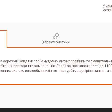
У ком
может
Характеристики
в аерозолі. Завдяки своїм чудовим антикорозійним та змащувальн
ігання пригорянню компонентів. Зберігає свої властивості до 1100
пних систем, теплообмінників, котлів, турбін, шарнірів, гвинтів та ін