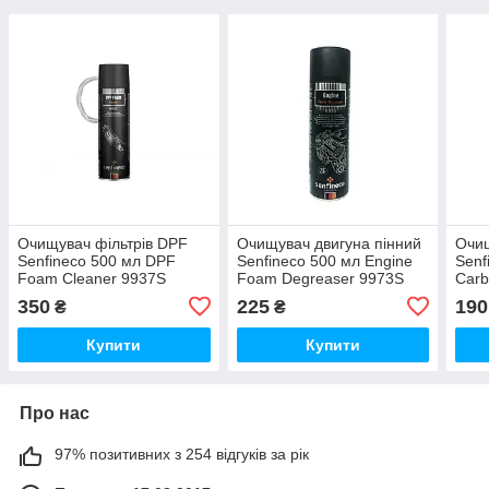
Очищувач фільтрів DPF
Очищувач двигуна пінний
Очи
Senfineco 500 мл DPF
Senfineco 500 мл Engine
Senf
Foam Cleaner 9937S
Foam Degreaser 9973S
Carb
350
225
190
₴
₴
Купити
Купити
Про нас
97% позитивних з 254 відгуків за рік