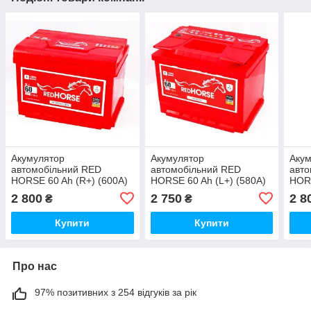
Акумулятор
Акумулятор
Аку
автомобільний RED
автомобільний RED
авто
HORSE 60 Ah (R+) (600А)
HORSE 60 Ah (L+) (580А)
HORS
PREMIUM
2 800
2 750
2 8
₴
₴
Купити
Купити
Про нас
97% позитивних з 254 відгуків за рік