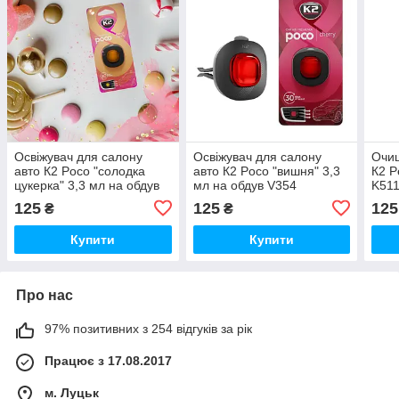
Освіжувач для салону
Освіжувач для салону
Очи
авто К2 Poco "солодка
авто К2 Poco "вишня" 3,3
К2 P
цукерка" 3,3 мл на обдув
мл на обдув V354
K51
V353
125
125
125
₴
₴
Купити
Купити
Про нас
97% позитивних з 254 відгуків за рік
Працює з 17.08.2017
м. Луцьк