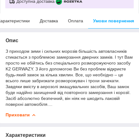
Доступна доставка
арактеристики
Доставка
Оплата
Умови повернення
Опис
З приходом зими і сильних морозів більшість автовласників
стикається з проблемою замерзання дверних замків. І тут Вам
просто не обійтись без спеціального розморожуючого засобу
K2 GERWAZY. З його допомогою Ви без проблем відкриєте
будь-який замок за кілька хвилин. Все, що необхідно – це
всього лише забризкати розморожувач і трохи зачекати.
Завдяки вмісту в аерозолі змащувальних засобів, Ваш замок
буде надійно захищений від повторного замерзання і корозії.
Засіб абсолютно безпечний, він ніяк не шкодить лаковій
поверхні автомобіля....
Приховати
Характеристики