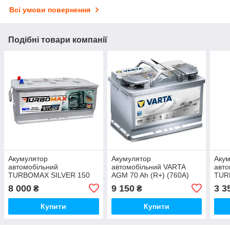
Всі умови повернення
Подібні товари компанії
Акумулятор
Акумулятор
Аку
автомобільний
автомобільний VARTA
авто
TURBOMAX SILVER 150
AGM 70 Ah (R+) (760А)
TUR
Ah (1000A)
(R+)
8 000
9 150
3 3
₴
₴
Купити
Купити