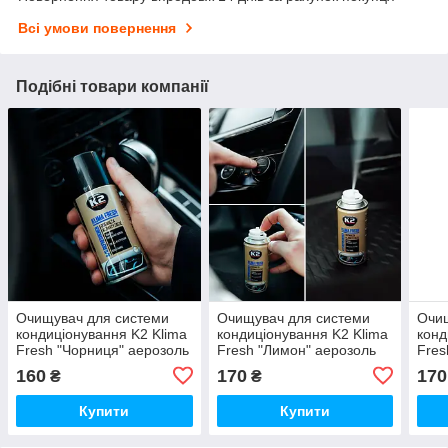
Всі умови повернення
Подібні товари компанії
Очищувач для системи
Очищувач для системи
Очищ
кондиціонування K2 Klima
кондиціонування K2 Klima
конд
Fresh "Чорниця" аерозоль
Fresh "Лимон" аерозоль
Fres
150 мл K222BB
бомбочка 150 мл K222
бомб
160
170
170
₴
₴
Купити
Купити