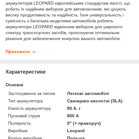
акумуляторів LEOPARD європейським стандартам якості, що
робить їх надійним вибором для автовласників, які цінують
високу продуктивність та надійність. Їхня універсальність і
сумісність з багатьма моделями автомобілів роблять
акумулятори LEOPARD відмінним вибором для широкого
спектру транспортних засобів, пропонуючи оптимальне
рішення для забезпечення енергією вашого автомобіля.
Приховати
Характеристики
Основні
Застосування за типом
Легкові автомобілі
Тип акумулятора
Свинцево-кислотні (SLA)
Ємність акумулятору
90 А. г
Пусковий струм
800 А
Полярність
0" (+ праворуч)
Виробник
Leopard
Країна виробник
Польща