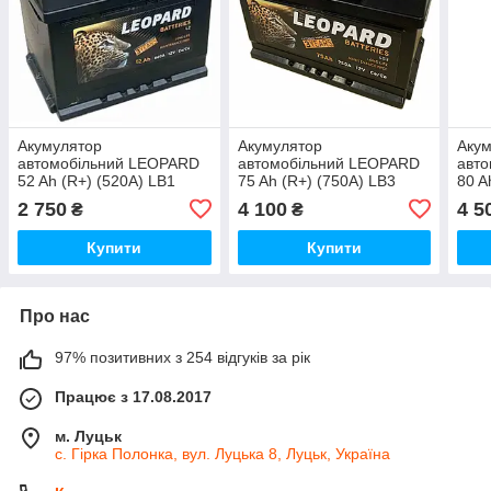
Акумулятор
Акумулятор
Аку
автомобільний LEOPARD
автомобільний LEOPARD
авт
52 Ah (R+) (520A) LB1
75 Ah (R+) (750A) LB3
80 A
(Poland)
(Poland)
(Pol
2 750
4 100
4 5
₴
₴
Купити
Купити
Про нас
97% позитивних з 254 відгуків за рік
Працює з 17.08.2017
м. Луцьк
с. Гірка Полонка, вул. Луцька 8, Луцьк, Україна