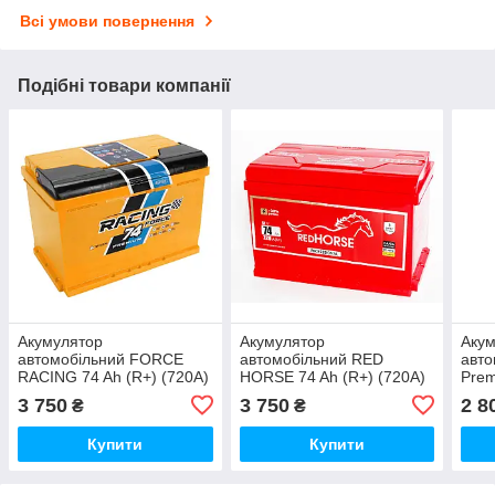
Всі умови повернення
Подібні товари компанії
Акумулятор
Акумулятор
Аку
автомобільний FORCE
автомобільний RED
авто
RACING 74 Ah (R+) (720А)
HORSE 74 Ah (R+) (720А)
Prem
3 750
3 750
2 8
₴
₴
Купити
Купити