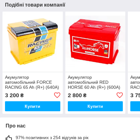
Подібні товари компанії
Акумулятор
Акумулятор
Аку
автомобільний FORCE
автомобільний RED
авт
RACING 65 Ah (R+) (640А)
HORSE 60 Ah (R+) (600А)
RACI
3 200
2 800
3 7
₴
₴
Купити
Купити
Про нас
97% позитивних з 254 відгуків за рік