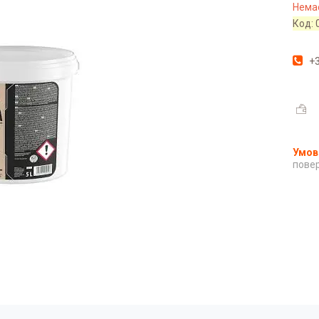
Немає
Код:
+3
повер