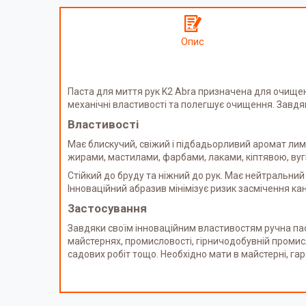
Опис
Паста для миття рук K2 Abra призначена для очищен
механічні властивості та полегшує очищення. Завдя
Властивості
Має блискучий, свіжий і підбадьорливий аромат лимо
жирами, мастилами, фарбами, лаками, кіптявою, вуг
Стійкий до бруду та ніжний до рук. Має нейтральний 
Інноваційний абразив мінімізує ризик засмічення ка
Застосування
Завдяки своїм інноваційним властивостям ручна па
майстернях, промисловості, гірничодобувній промисл
садових робіт тощо. Необхідно мати в майстерні, гар