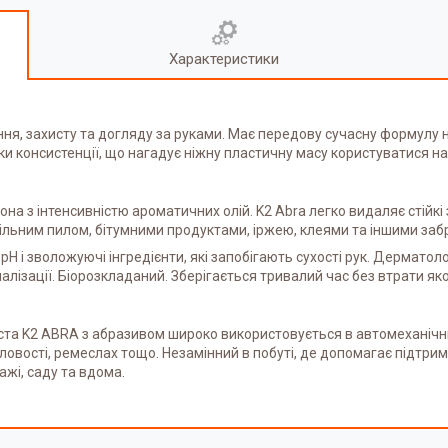
Характеристики
ня, захисту та догляду за руками. Має передову сучасну формулу н
ки консистенції, що нагадує ніжну пластичну масу користуватися 
на з інтенсивністю ароматичних олій. K2 Abra легко видаляє стійкі
ільним пилом, бітумними продуктами, іржею, клеями та іншими заб
pH і зволожуючі інгредієнти, які запобігають сухості рук. Дерматол
налізації. Біорозкладаний. Зберігається тривалий час без втрати як
ста K2 ABRA з абразивом широко використовується в автомеханічн
овості, ремеслах тощо. Незамінний в побуті, де допомагає підтриму
ажі, саду та вдома.