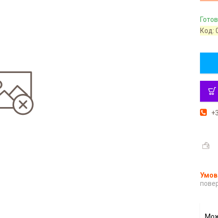
Готов
Код:
+3
повер