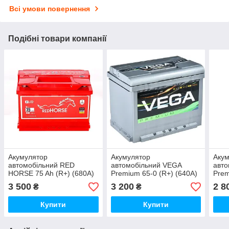
Всі умови повернення
Подібні товари компанії
Акумулятор
Акумулятор
Аку
автомобільний RED
автомобільний VEGA
авто
HORSE 75 Ah (R+) (680А)
Premium 65-0 (R+) (640А)
Prem
PREMIUM
3 500
3 200
2 8
₴
₴
Купити
Купити