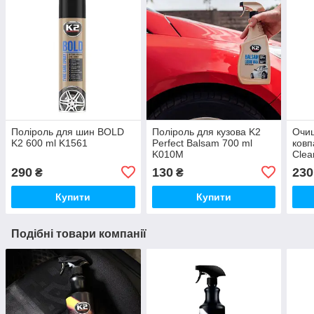
Поліроль для шин BOLD
Поліроль для кузова K2
Очищ
K2 600 ml K1561
Perfect Balsam 700 ml
ковп
K010M
Clea
290
130
230
₴
₴
Купити
Купити
Подібні товари компанії