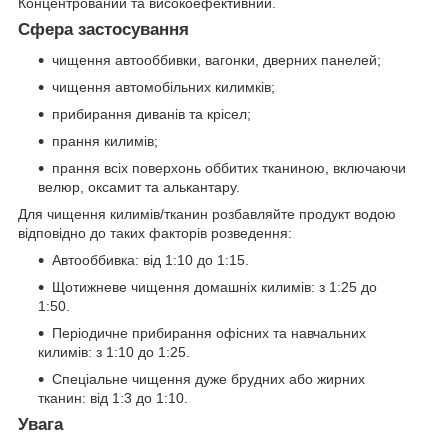
Концентрований та високоефективний.
Сфера застосування
чищення автооббивки, вагонки, дверних панелей;
чищення автомобільних килимків;
прибирання диванів та крісел;
прання килимів;
прання всіх поверхонь оббитих тканиною, включаючи
велюр, оксамит та алькантару.
Для чищення килимів/тканин розбавляйте продукт водою
відповідно до таких факторів розведення:
Автооббивка: від 1:10 до 1:15.
Щотижневе чищення домашніх килимів: з 1:25 до
1:50.
Періодичне прибирання офісних та навчальних
килимів: з 1:10 до 1:25.
Спеціальне чищення дуже брудних або жирних
тканин: від 1:3 до 1:10.
Увага