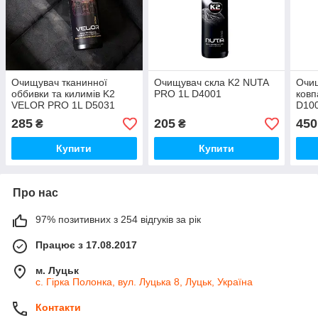
Очищувач тканинної
Очищувач скла K2 NUTA
Очищ
оббивки та килимів K2
PRO 1L D4001
ковп
VELOR PRO 1L D5031
D10
285
205
450
₴
₴
Купити
Купити
Про нас
97% позитивних з 254 відгуків за рік
Працює з 17.08.2017
м. Луцьк
с. Гірка Полонка, вул. Луцька 8, Луцьк, Україна
Контакти