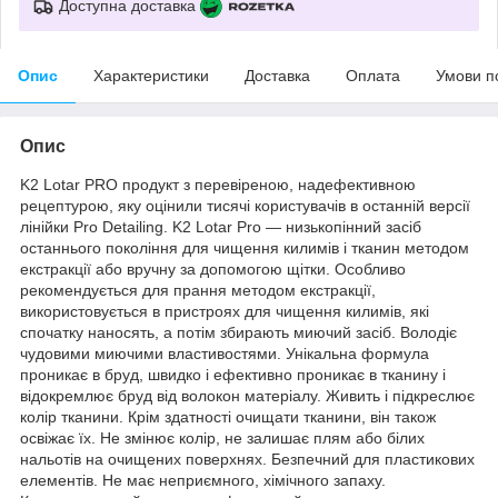
Доступна доставка
Опис
Характеристики
Доставка
Оплата
Умови п
Опис
K2 Lotar PRO продукт з перевіреною, надефективною
рецептурою, яку оцінили тисячі користувачів в останній версії
лінійки Pro Detailing. K2 Lotar Pro — низькопінний засіб
останнього покоління для чищення килимів і тканин методом
екстракції або вручну за допомогою щітки. Особливо
рекомендується для прання методом екстракції,
використовується в пристроях для чищення килимів, які
спочатку наносять, а потім збирають миючий засіб. Володіє
чудовими миючими властивостями. Унікальна формула
проникає в бруд, швидко і ефективно проникає в тканину і
відокремлює бруд від волокон матеріалу. Живить і підкреслює
колір тканини. Крім здатності очищати тканини, він також
освіжає їх. Не змінює колір, не залишає плям або білих
нальотів на очищених поверхнях. Безпечний для пластикових
елементів. Не має неприємного, хімічного запаху.